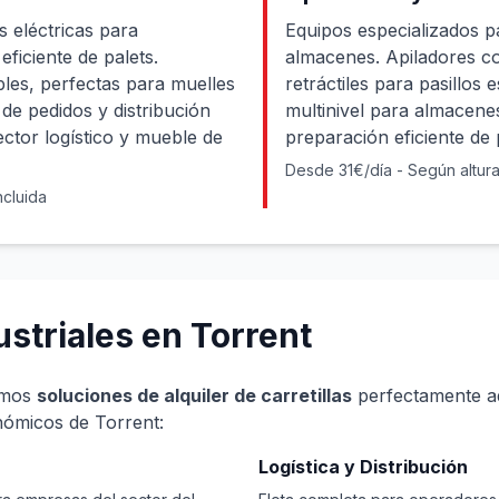
s eléctricas para
Equipos especializados p
ficiente de palets.
almacenes. Apiladores c
es, perfectas para muelles
retráctiles para pasillos
de pedidos y distribución
multinivel para almacenes
ector logístico y mueble de
preparación eficiente de 
Desde 31€/día - Según altur
ncluida
striales en Torrent
amos
soluciones de alquiler de carretillas
perfectamente ad
nómicos de Torrent:
Logística y Distribución