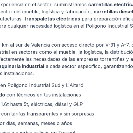
xperiencia en el sector, suministramos
carretillas eléctri
ector del mueble, logística y fabricación,
carretillas diésel
ufacturas,
transpaletas eléctricas
para preparación efici
ra cualquier necesidad logística en el Polígono Industrial 
15 km al sur de Valencia con acceso directo por V-31 y A-7,
strial en sectores como el mueble, la logística, la distribuc
tamente las necesidades de las empresas torrentiñas y 
aquinaria industrial
a cada sector específico, garantizand
us instalaciones.
en Polígono Industrial Sud y L'Alteró
do
con técnicos en tus instalaciones
1.6t hasta 5t, eléctricas, diésel y GLP
con tarifas transparentes y sin sorpresas
or días, semanas, meses o años
ias y averías críticas en Torrent