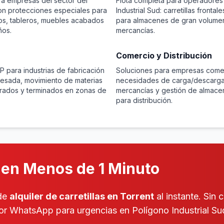
ara empresas del sector del
Flota completa para operadores 
on protecciones especiales para
Industrial Sud: carretillas fronta
os, tableros, muebles acabados
para almacenes de gran volumen 
ños.
mercancías.
Comercio y Distribución
P para industrias de fabricación
Soluciones para empresas comer
esada, movimiento de materias
necesidades de carga/descarga
rados y terminados en zonas de
mercancías y gestión de almace
para distribución.
en Menos de 1 Minuto
 de
alquiler de carretillas en Torrent
al instante. Sin 
r WhatsApp para urgencias en Polígono Industrial Su