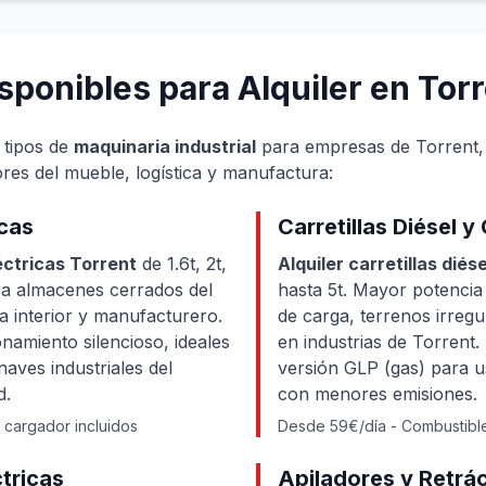
isponibles para Alquiler en Tor
 tipos de
maquinaria industrial
para empresas de Torrent,
res del mueble, logística y manufactura:
icas
Carretillas Diésel y
léctricas Torrent
de 1.6t, 2t,
Alquiler carretillas diés
ara almacenes cerrados del
hasta 5t. Mayor potencia 
ca interior y manufacturero.
de carga, terrenos irregu
namiento silencioso, ideales
en industrias de Torrent
naves industriales del
versión GLP (gas) para us
d.
con menores emisiones.
 cargador incluidos
Desde 59€/día - Combustible
tricas
Apiladores y Retrác