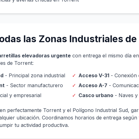
odas las Zonas Industriales de
arretillas elevadoras urgente
con entrega el mismo día en 
les de Torrent:
ud
- Principal zona industrial
✓
Acceso V-31
- Conexión d
nt
- Sector manufacturero
✓
Acceso A-7
- Comunicaci
ial y empresarial
✓
Casco urbano
- Naves y
n perfectamente Torrent y el Polígono Industrial Sud, ga
lquier ubicación. Coordinamos horarios de entrega según 
umpir tu actividad productiva.