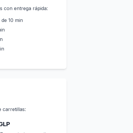
s con entrega rápida:
de 10 min
in
in
in
 carretillas:
 GLP