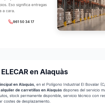
os. Eso significa entregas
a a cara.
961 50 34 17
l ELECAR en Alaquàs
incipal en Alaquàs
, en el Polígono Industrial El Bovalar (
l
alquiler de carretillas en Alaquàs
dispones del servicio m
tos, stock permanente disponible, servicio técnico con res
ar costes de desplazamiento.