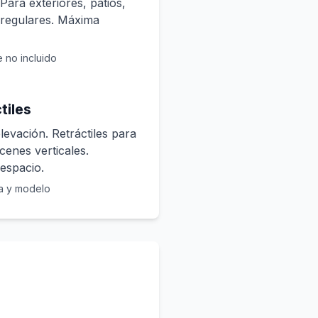
Para exteriores, patios,
rregulares. Máxima
 no incluido
tiles
evación. Retráctiles para
cenes verticales.
espacio.
a y modelo