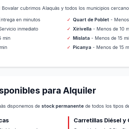
 Bovalar cubrimos Alaquàs y todos los municipios cercano
ntrega en minutos
✓
Quart de Poblet
- Menos 
Servicio inmediato
✓
Xirivella
- Menos de 10 m
5 min
✓
Mislata
- Menos de 15 m
min
✓
Picanya
- Menos de 15 m
isponibles para Alquiler
quàs disponemos de
stock permanente
de todos los tipos de
icas
Carretillas Diésel y