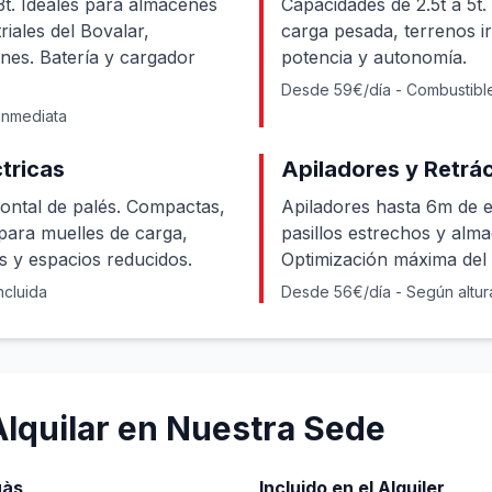
3t. Ideales para almacenes
Capacidades de 2.5t a 5t. 
riales del Bovalar,
carga pesada, terrenos i
nes. Batería y cargador
potencia y autonomía.
Desde 59€/día - Combustible
inmediata
tricas
Apiladores y Retrác
ontal de palés. Compactas,
Apiladores hasta 6m de el
para muelles de carga,
pasillos estrechos y alma
s y espacios reducidos.
Optimización máxima del 
ncluida
Desde 56€/día - Según altur
Alquilar en Nuestra Sede
uàs
Incluido en el Alquiler