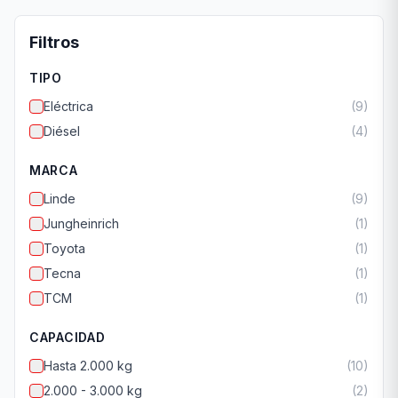
Filtros
TIPO
Eléctrica
(
9
)
Diésel
(
4
)
MARCA
Linde
(
9
)
Jungheinrich
(
1
)
Toyota
(
1
)
Tecna
(
1
)
TCM
(
1
)
CAPACIDAD
Hasta 2.000 kg
(
10
)
2.000 - 3.000 kg
(
2
)