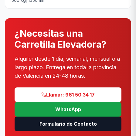
1500
kg
|
4350
mm
¿Necesitas una
Carretilla Elevadora?
Alquiler desde 1 día, semanal, mensual o a
largo plazo. Entrega en toda la provincia
de Valencia en 24-48 horas.
Llamar: 961 50 34 17
WhatsApp
Formulario de Contacto