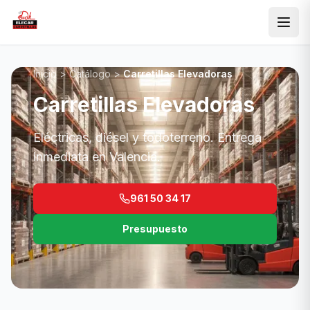
Saltar al contenido principal
Inicio
>
Catálogo
>
Carretillas Elevadoras
Carretillas Elevadoras
Eléctricas, diésel y todoterreno. Entrega
inmediata en Valencia.
961 50 34 17
Presupuesto