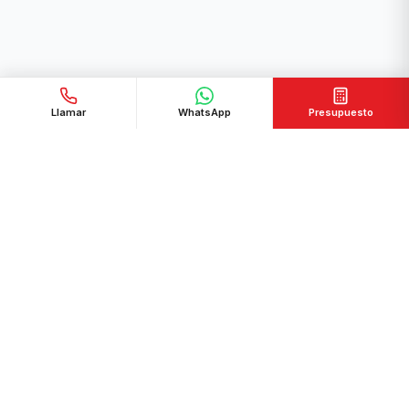
Llamar
WhatsApp
Presupuesto
Líderes en alquiler y venta de maquinaria industrial en
Valencia. Más de 15 años de experiencia.
C/ Doctor Fleming 9, Pol. Ind. El Bovalar, 46970 Alaquas, Valencia
961 50 34 17