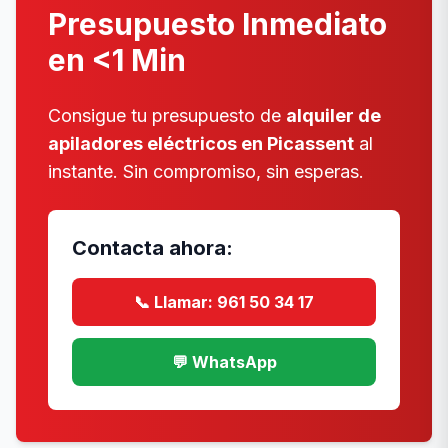
Presupuesto Inmediato
en <1 Min
Consigue tu presupuesto de
alquiler de
apiladores eléctricos en Picassent
al
instante. Sin compromiso, sin esperas.
Contacta ahora:
📞 Llamar: 961 50 34 17
💬 WhatsApp