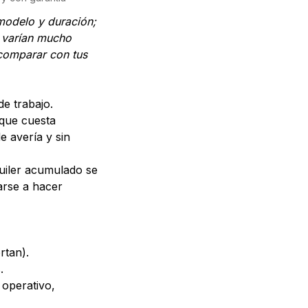
 modelo y duración;
a varían mucho
comparar con tus
e trabajo.
que cuesta
e avería y sin
quiler acumulado se
arse a hacer
rtan).
.
 operativo,