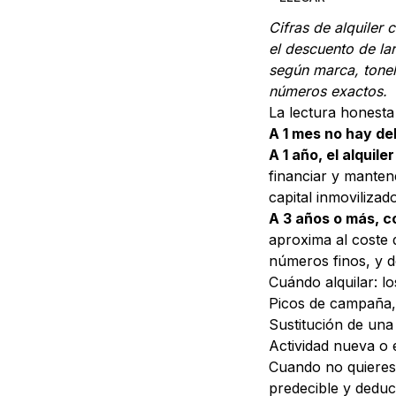
Cifras de alquiler
el descuento de la
según marca, tonel
números exactos.
La lectura honesta 
A 1 mes no hay de
A 1 año, el alquil
financiar y manten
capital inmovilizado
A 3 años o más, c
aproxima al coste
números finos, y d
Cuándo alquilar: l
Picos de campaña, 
Sustitución de una
Actividad nueva o
Cuando no quieres i
predecible y deduci