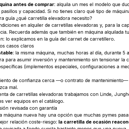
áquina antes de comprar
: alquila un mes el modelo que d
 pasillos y capacidad. Si no tienes claro qué tipo de máquin
ra guía
¿qué carretilla elevadora necesito?
ondiciones en
alquiler de carretillas elevadoras
y, para la cap
ncia
. Recuerda además que también en máquina alquilada t
n: lo explicamos en la guía del
carnet de carretillero
.
os casos claros
stable
: la misma máquina, muchas horas al día, durante 5 
ra para asumir inversión y mantenimiento sin tensionar la c
pecíficas (implementos especiales, configuraciones a med
miento de confianza cerca —o contrato de mantenimiento— 
zca mal.
enta de carretillas elevadoras
trabajamos con Linde, Junghe
des ver equipos en el
catálogo
.
asión revisada con garantía
y la máquina nueva hay una opción que muchas pymes pasan
jor relación coste-riesgo:
la carretilla de ocasión reaco
 revisada a fondo cuesta bastante menos que una nueva, 