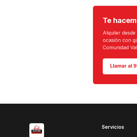
Te hacem
Alquiler desde
ocasión con g
Comunidad Val
Llamar al 9
Servicios