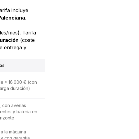
arifa incluye
Valenciana
.
les/mes). Tarifa
duración
(coste
de entrega y
os
e ≈ 16.000 € (con
larga duración)
, con averías
ientes y batería en
rizonte
 a la máquina
 y con garantía