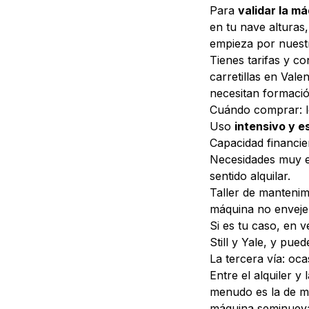
Para
validar la m
en tu nave alturas,
empieza por nuest
Tienes tarifas y c
carretillas en Vale
necesitan formació
Cuándo comprar: l
Uso
intensivo y e
Capacidad financie
Necesidades muy es
sentido alquilar.
Taller de manteni
máquina no enveje
Si es tu caso, en
v
Still y Yale, y pue
La tercera vía: oc
Entre el alquiler 
menudo es la de me
máquina seminueva