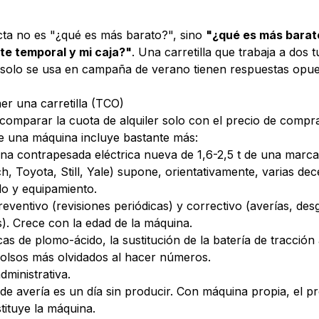
ta no es "¿qué es más barato?", sino
"¿qué es más barat
nte temporal y mi caja?"
. Una carretilla que trabaja a dos 
e solo se usa en campaña de verano tienen respuestas opu
ner una carretilla (TCO)
 comparar la cuota de alquiler solo con el precio de compra.
e una máquina incluye bastante más:
na contrapesada eléctrica nueva de 1,6-2,5 t de una marca
h, Toyota, Still, Yale) supone, orientativamente, varias de
o y equipamiento.
eventivo (revisiones periódicas) y correctivo (averías, des
s). Crece con la edad de la máquina.
cas de plomo-ácido, la sustitución de la batería de tracción 
olsos más olvidados al hacer números.
dministrativa.
de avería es un día sin producir. Con máquina propia, el p
stituye la máquina.