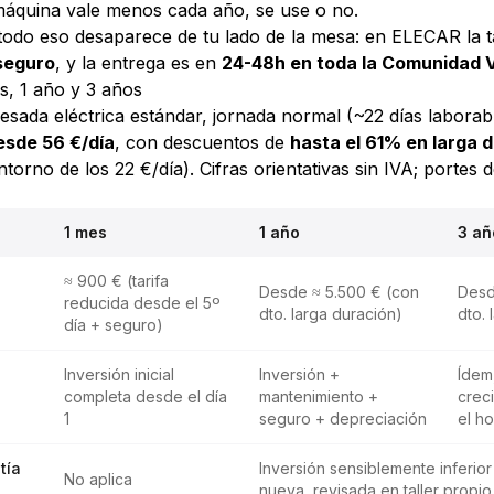
máquina vale menos cada año, se use o no.
i todo eso desaparece de tu lado de la mesa: en ELECAR la t
seguro
, y la entrega es en
24-48h en toda la Comunidad 
s, 1 año y 3 años
esada eléctrica estándar, jornada normal (~22 días laborab
esde 56 €/día
, con descuentos de
hasta el 61% en larga 
ntorno de los 22 €/día). Cifras orientativas sin IVA; portes 
1 mes
1 año
3 añ
≈ 900 € (tarifa
Desde ≈ 5.500 € (con
Desd
reducida desde el 5º
dto. larga duración)
dto. 
día + seguro)
Inversión inicial
Inversión +
Ídem
completa desde el día
mantenimiento +
crec
1
seguro + depreciación
el ho
tía
Inversión sensiblemente inferior
No aplica
nueva, revisada en taller propio