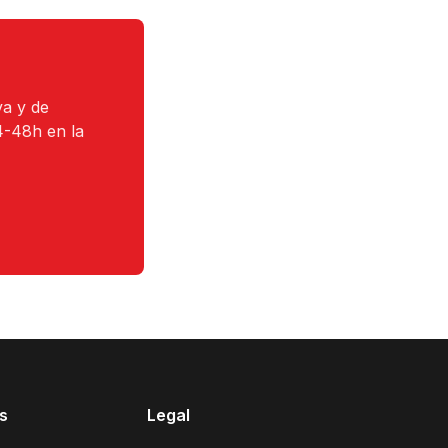
va y de
4-48h en la
s
Legal