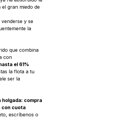
a el gran miedo de
e venderse y se
cuentemente la
brido que combina
a con
hasta el 61%
as la flota a tu
le ser la
ja holgada: compra
o con cuota
eto,
escríbenos
o