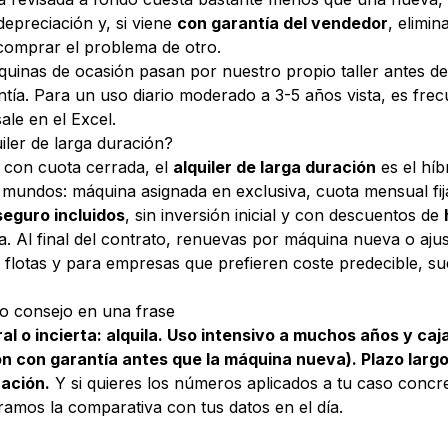
depreciación y, si viene
con garantía del vendedor
, elimin
comprar el problema de otro.
quinas de
ocasión
pasan por nuestro propio taller antes d
tía. Para un uso diario moderado a 3-5 años vista, es fre
ale en el Excel.
uiler de larga duración?
 con cuota cerrada, el
alquiler de larga duración
es el hí
mundos: máquina asignada en exclusiva, cuota mensual fij
eguro incluidos
, sin inversión inicial y con descuentos de
ria. Al final del contrato, renuevas por máquina nueva o ajust
a flotas y para empresas que prefieren coste predecible, sue
o consejo en una frase
l o incierta: alquila. Uso intensivo a muchos años y ca
ión con garantía antes que la máquina nueva). Plazo larg
ración.
Y si quieres los números aplicados a tu caso concr
ramos la comparativa con tus datos en el día.