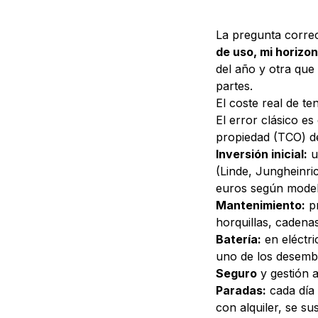
La pregunta correc
de uso, mi horizo
del año y otra qu
partes.
El coste real de te
El error clásico es
propiedad (TCO) d
Inversión inicial:
u
(Linde, Jungheinric
euros según model
Mantenimiento:
pr
horquillas, cadena
Batería:
en eléctri
uno de los desemb
Seguro
y gestión a
Paradas:
cada día 
con alquiler, se su