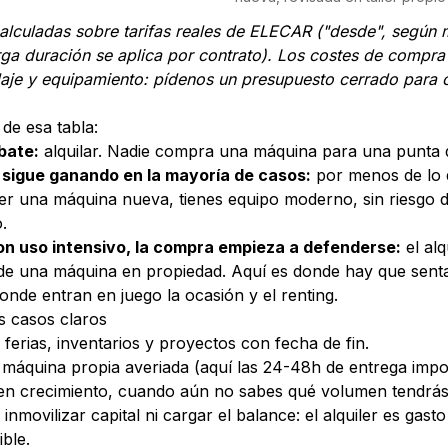
 calculadas sobre tarifas reales de ELECAR ("desde", según
rga duración se aplica por contrato). Los costes de compr
aje y equipamiento: pídenos un presupuesto cerrado para 
de esa tabla:
bate:
alquilar. Nadie compra una máquina para una punta d
er sigue ganando en la mayoría de casos:
por menos de lo 
er una máquina nueva, tienes equipo moderno, sin riesgo d
.
on uso intensivo, la compra empieza a defenderse:
el al
 de una máquina en propiedad. Aquí es donde hay que sent
onde entran en juego la ocasión y el renting.
os casos claros
ferias, inventarios y proyectos con fecha de fin.
 máquina propia averiada (aquí las 24-48h de entrega impo
 en crecimiento, cuando aún no sabes qué volumen tendrás
nmovilizar capital ni cargar el balance: el alquiler es gasto
ble.