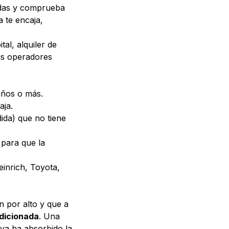
udas y comprueba
a te encaja,
ital,
alquiler de
us operadores
años o más.
aja.
ida) que no tiene
para que la
inrich, Toyota,
 por alto y que a
ndicionada
. Una
ya ha absorbido la